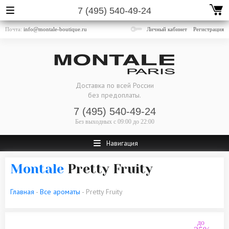
7 (495) 540-49-24
Почта:
info@montale-boutique.ru
Личный кабинет
Регистрация
Доставка по всей России
без предоплаты.
7 (495) 540-49-24
Без выходных
с 09:00 до 22:00
Навигация
Montale
Pretty Fruity
Главная
-
Все ароматы
- Pretty Fruity
до