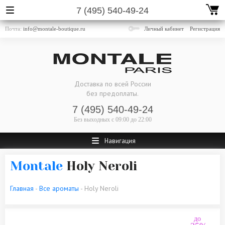
7 (495) 540-49-24
Почта:
info@montale-boutique.ru
Личный кабинет
Регистрация
Доставка по всей России
без предоплаты.
7 (495) 540-49-24
Без выходных
с 09:00 до 22:00
Навигация
Montale
Holy Neroli
Главная
-
Все ароматы
- Holy Neroli
до