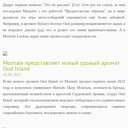
Дидро первым написал "Это не рассказ" (Ceci n'est pas un conte), за ним
последовал Магритт с его работой "Предательство образов", но в мире
ароматов эта игра метасообщений оказывается ещё более забавной.
Например, в аромате Kilian's Incense Oud доминирующим является ладан, а
не агаровое дерево (уд), что и делает его таким привлекательным. А в
Montale Louban ладан также превосходит ожидаемую пи...
Montale представляет новый удовый аромат
Oud Island
16.06.2023
Релиз нового аромата Oud Island от Montale прошел первого июня 2023
года в культовом универмаге Harrods. Пьер Монталь, основатель бренда,
вдохновленный волшебством и красотой Саудовской Аравии, создал Oud
Island, который стал воплощением морского побережья и его удивительных
сокровищ. Это драгоценное творение, открывающееся сиянием
сицилийского бергамота, итальянского лимона и танже...