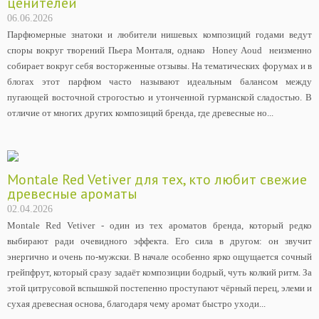
ценителей
06.06.2026
Парфюмерные знатоки и любители нишевых композиций годами ведут
споры вокруг творений Пьера Монталя, однако Honey Aoud неизменно
собирает вокруг себя восторженные отзывы. На тематических форумах и в
блогах этот парфюм часто называют идеальным балансом между
пугающей восточной строгостью и утонченной гурманской сладостью. В
отличие от многих других композиций бренда, где древесные но...
Montale Red Vetiver для тех, кто любит свежие
древесные ароматы
02.04.2026
Montale Red Vetiver - один из тех ароматов бренда, который редко
выбирают ради очевидного эффекта. Его сила в другом: он звучит
энергично и очень по-мужски. В начале особенно ярко ощущается сочный
грейпфрут, который сразу задаёт композиции бодрый, чуть колкий ритм. За
этой цитрусовой вспышкой постепенно проступают чёрный перец, элеми и
сухая древесная основа, благодаря чему аромат быстро уходи...