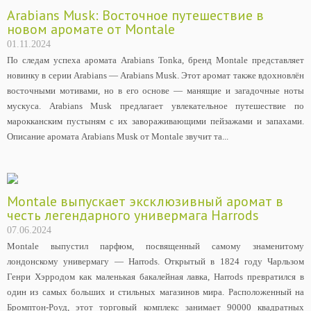
Arabians Musk: Восточное путешествие в
новом аромате от Montale
01.11.2024
По следам успеха аромата Arabians Tonka, бренд Montale представляет
новинку в серии Arabians — Arabians Musk. Этот аромат также вдохновлён
восточными мотивами, но в его основе — манящие и загадочные ноты
мускуса. Arabians Musk предлагает увлекательное путешествие по
марокканским пустыням с их завораживающими пейзажами и запахами.
Описание аромата Arabians Musk от Montale звучит та...
Montale выпускает эксклюзивный аромат в
честь легендарного универмага Harrods
07.06.2024
Montale выпустил парфюм, посвященный самому знаменитому
лондонскому универмагу — Harrods. Открытый в 1824 году Чарльзом
Генри Хэрродом как маленькая бакалейная лавка, Harrods превратился в
один из самых больших и стильных магазинов мира. Расположенный на
Бромптон-Роуд, этот торговый комплекс занимает 90000 квадратных