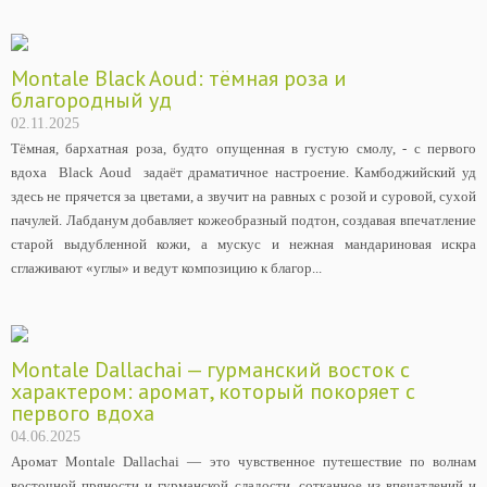
Montale Black Aoud: тёмная роза и
благородный уд
02.11.2025
Тёмная, бархатная роза, будто опущенная в густую смолу, - с первого
вдоха Black Aoud задаёт драматичное настроение. Камбоджийский уд
здесь не прячется за цветами, а звучит на равных с розой и суровой, сухой
пачулей. Лабданум добавляет кожеобразный подтон, создавая впечатление
старой выдубленной кожи, а мускус и нежная мандариновая искра
сглаживают «углы» и ведут композицию к благор...
Montale Dallachai — гурманский восток с
характером: аромат, который покоряет с
первого вдоха
04.06.2025
Аромат Montale Dallachai — это чувственное путешествие по волнам
восточной пряности и гурманской сладости, сотканное из впечатлений и