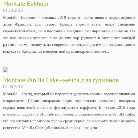
Montale Bakhoor
01.10.2018
Montale Bakhoor – новинка 2018 года от селективного парфюмерного
дома Франции. Для самого бренда нормой стало некое смешение
европейской культуры и восточной традиции формирования ароматов. Но
эта когнитивная детерминанта до сих пор удивляет и заставляет каждый
раз по-новому взглянуть на современные тенденции в мире ольфакторного
искусства. Кажущаяся невероятной идея внедрения восточ...
Montale Vanilla Cake - мечта для гурманов
03.08.2018
Montale – бренд, который не перестает удивлять своими вдохновляющими
открытиями. Серия завораживающих королевских ароматов, покорила
сердца ценителей элитного французского парфюма. В начале 2018 года
коллекция шедевров Montale пополнилась сладким ароматом Vanilla Cake,
его презентация произвела фурор среди гурманов высокого парфюмерного
искусства. Vanilla Cake («Ванильный кейк») – это уни...