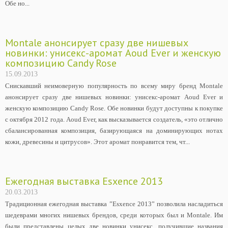
Обе но...
Montale анонсирует сразу две нишевых
новинки: унисекс-аромат Aoud Ever и женскую
композицию Candy Rose
15.09.2013
Снискавший неимоверную популярность по всему миру бренд Montale
анонсирует сразу две нишевых новинки: унисекс-аромат Aoud Ever и
женскую композицию Candy Rose. Обе новинки будут доступны к покупке
с октября 2012 года. Aoud Ever, как высказывается создатель, «это отлично
сбалансированная композиция, базирующаяся на доминирующих нотах
кожи, древесины и цитрусов». Этот аромат понравится тем, чт...
Ежегодная выставка Esxence 2013
20.03.2013
Традиционная ежегодная выставка ”Esxence 2013” позволила насладиться
шедеврами многих нишевых брендов, среди которых был и Montale. Им
были представлены целых две новинки унисекс, получившие названия