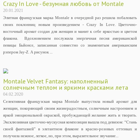
Crazy In Love - безумная любовь от Montale
20.01.2021
Элитная французская марка Montale в очередной раз решила побаловать
своих поклонниц новым произведением - Crazy In Love. Цветочно-
восточный аромат создан для женщин и манит к себе яркостью и цветом
флакона. Вдохновением послужила энергичная песня американской
певицы Бьйонсе, записанная совместно со знаменитым американским
рэпером Jay-Z. А рисунок ...
Montale Velvet Fantasy: наполненный
солнечным теплом и яркими красками лета
04.02.2020
Селективная французская марка Montale выпустила новый аромат для
женщин, покоряющий своим жизнерадостным, солнечным настроением и
яркой эмоциональной окраской, пробуждающей желание жить и творить.
Эксклюзивная цветочно-мускусная композиция вышла под девизом: “Стань
своей фантазией” в элегантном флаконе в красно-розовых оттенках и
получила нежное, легкое, но, при этом, выразительное звучание...