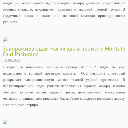
бодрящий, жизнерадостный, прохладный аккорд идеально подчеркивают
оттенки сладкого, искрящегося кумквата и медовой, томной груши. В
сердечных нотах к солнечной, звенящей мелодии присоединяются
утонченн...
Завораживающая магия уда в аромате Montale
Oud Pashmina
16.06.2021
Следите за новинками любимого бренда Montale? Тогда вы уже
наслышаны о громкой премьере аромата Oud Pashmina , который
раскрывает завораживающую магию темной удовой древесины. В
парфюмированной воде унисекс-направления удовый аккорд изящно
обыгран верхней нотой садовой розы, центральными мускусными
мотивами и ванильными нюансами базы. Такое соседство позволяет дереву
агар продемонстриро...