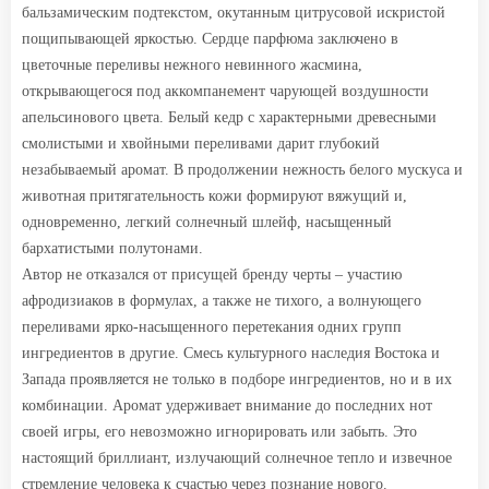
бальзамическим подтекстом, окутанным цитрусовой искристой
пощипывающей яркостью. Сердце парфюма заключено в
цветочные переливы нежного невинного жасмина,
открывающегося под аккомпанемент чарующей воздушности
апельсинового цвета. Белый кедр с характерными древесными
смолистыми и хвойными переливами дарит глубокий
незабываемый аромат. В продолжении нежность белого мускуса и
животная притягательность кожи формируют вяжущий и,
одновременно, легкий солнечный шлейф, насыщенный
бархатистыми полутонами.
Автор не отказался от присущей бренду черты – участию
афродизиаков в формулах, а также не тихого, а волнующего
переливами ярко-насыщенного перетекания одних групп
ингредиентов в другие. Смесь культурного наследия Востока и
Запада проявляется не только в подборе ингредиентов, но и в их
комбинации. Аромат удерживает внимание до последних нот
своей игры, его невозможно игнорировать или забыть. Это
настоящий бриллиант, излучающий солнечное тепло и извечное
стремление человека к счастью через познание нового.