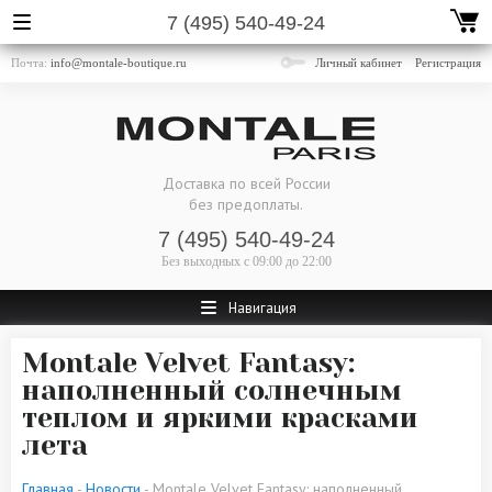
7 (495) 540-49-24
Почта:
info@montale-boutique.ru
Личный кабинет
Регистрация
Доставка по всей России
без предоплаты.
7 (495) 540-49-24
Без выходных
с 09:00 до 22:00
Навигация
Montale Velvet Fantasy:
наполненный солнечным
теплом и яркими красками
лета
Главная
-
Новости
- Montale Velvet Fantasy: наполненный