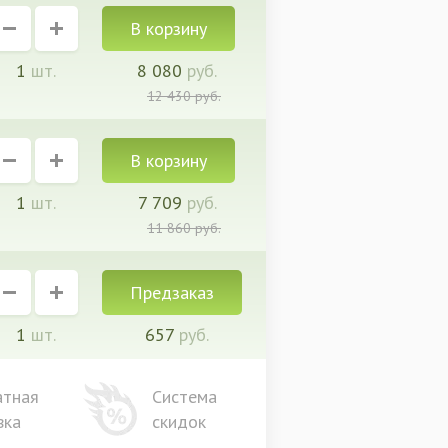
1
шт.
8 080
руб.
12 430
руб.
1
шт.
7 709
руб.
11 860
руб.
Предзаказ
1
шт.
657
руб.
атная
Система
вка
скидок