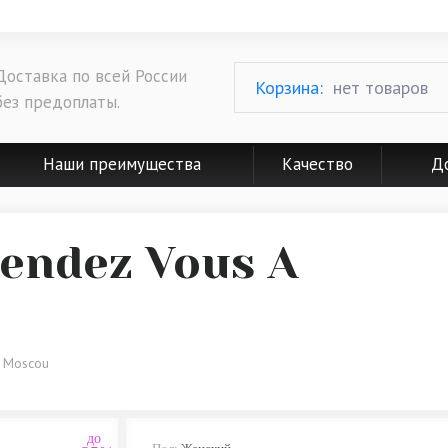
Доставка по всей России
Корзина:
нет товаров
без предоплаты.
Наши преимущества
Качество
До
endez Vous A
A Moscou
до