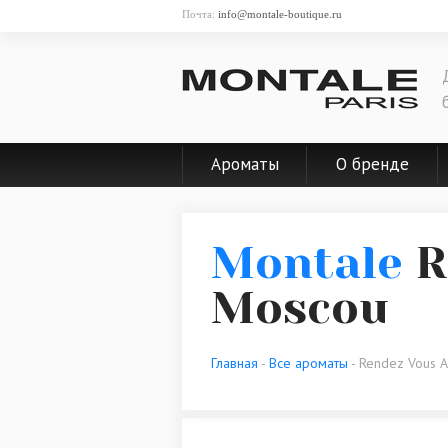
Почта:
info@montale-boutique.ru
Ароматы
О бренде
Montale
R
Moscou
Главная
-
Все ароматы
- Rendez Vous 