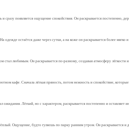
 и сразу появляется ощущение спокойствия. Он раскрывается постепенно, дер
а одежде остаётся даже через сутки, а на коже он раскрывается более мягко и
ом стал любимым. Он раскрывается по‑разному, создавая атмосферу лёгкости и 
тном кафе. Сначала лёгкая пряность, потом нежность и спокойствие, которые
дал ожидания. Лёгкий, но с характером, раскрывается постепенно и оставляет 
ёплый. Ощущение, будто гуляешь по парку ранним утром. Он раскрывается и д