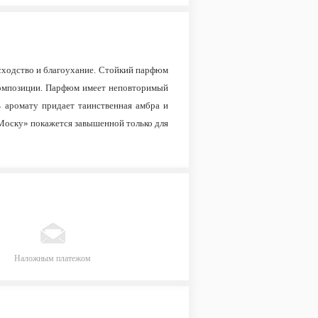
осходство и благоухание. Стойкий парфюм
композиции. Парфюм имеет неповторимый
 аромату придает таинственная амбра и
 Моску» покажется завышенной только для
Наложным платежом