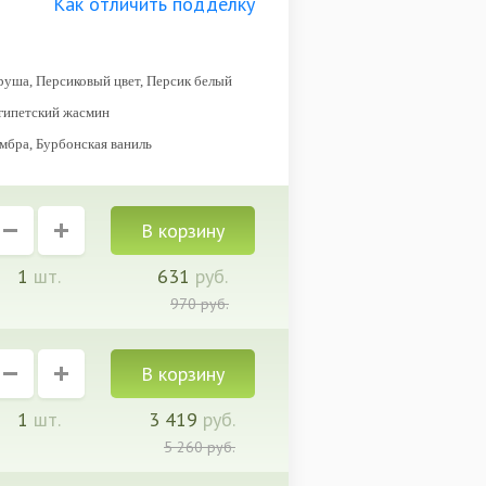
Как отличить подделку
руша, Персиковый цвет, Персик белый
Египетский жасмин
амбра, Бурбонская ваниль
1
шт.
631
руб.
970
руб.
1
шт.
3 419
руб.
5 260
руб.