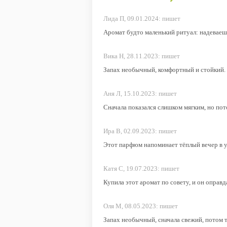
Лида П,
09.01.2024:
пишет
Аромат будто маленький ритуал: надеваешь
Вика Н,
28.11.2023:
пишет
Запах необычный, комфортный и стойкий. Н
Аня Л,
15.10.2023:
пишет
Сначала показался слишком мягким, но пот
Ира В,
02.09.2023:
пишет
Этот парфюм напоминает тёплый вечер в ую
Катя С,
19.07.2023:
пишет
Купила этот аромат по совету, и он оправ
Оля М,
08.05.2023:
пишет
Запах необычный, сначала свежий, потом т