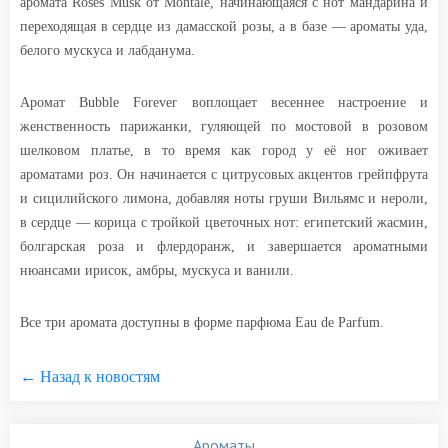
аромата Roses Musk от Montale, начинающаяся с нот мандарина и
переходящая в сердце из дамасской розы, а в базе — ароматы уда,
белого мускуса и лабданума.
Аромат Bubble Forever воплощает весеннее настроение и
женственность парижанки, гуляющей по мостовой в розовом
шелковом платье, в то время как город у её ног оживает
ароматами роз. Он начинается с цитрусовых акцентов грейпфрута
и сицилийского лимона, добавляя ноты груши Вильямс и нероли,
в сердце — корица с тройкой цветочных нот: египетский жасмин,
болгарская роза и флердоранж, и завершается ароматными
нюансами ирисок, амбры, мускуса и ванили.
Все три аромата доступны в форме парфюма Eau de Parfum.
← Назад к новостям
Ароматы