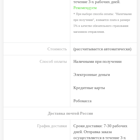
течение 3-х рабочих дней.
Рекомендуем
* При выборе способа оплаты: "Наличными
при получении", взимается плата в размере
5% в качестве обязательного страхования
магазином отправления.
Стоимость
(рассчитывается автоматически)
Способ оплаты
Наличными при получении
Электронные деньги
Кредитные карты
Робокасса
Доставка почтой России
График доставки
Сроки доставки
:
7-30 рабочих
дней. Отправка заказа
осуществляется в течение 3-х