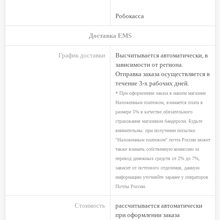
Робокасса
Доставка EMS
График доставки
Высчитывается автоматически, в
зависимости от региона.
Отправка заказа осуществляется в
течение 3-х рабочих дней.
* При оформлении заказа в нашем магазине
Наложенным платежом, взимается плата в
размере 5% в качестве обязательного
страхования магазином бандероли. Будьте
внимательны: при получении посылки
"Наложенным платежом" почта России может
также взимать собственную комиссию за
перевод денежных средств от 2% до 7%,
зависит от почтового отделения, данную
информацию уточняйте заранее у операторов
Почты России.
Стоимость
рассчитывается автоматически
при оформлении заказа