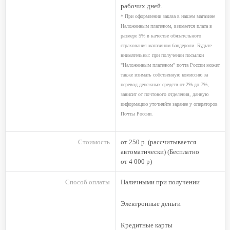
рабочих дней.
* При оформлении заказа в нашем магазине
Наложенным платежом, взимается плата в
размере 5% в качестве обязательного
страхования магазином бандероли. Будьте
внимательны: при получении посылки
"Наложенным платежом" почта России может
также взимать собственную комиссию за
перевод денежных средств от 2% до 7%,
зависит от почтового отделения, данную
информацию уточняйте заранее у операторов
Почты России.
Стоимость
от 250 р. (рассчитывается
автоматически) (Бесплатно
от 4 000
р)
Способ оплаты
Наличными при получении
Электронные деньги
Кредитные карты